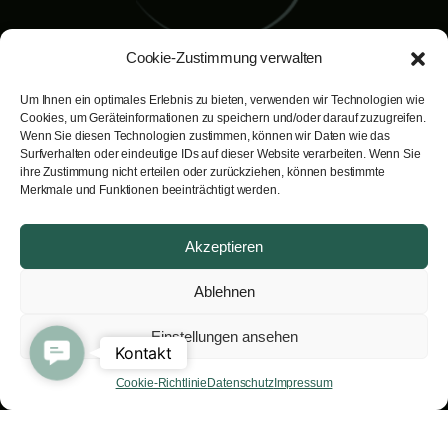
Cookie-Zustimmung verwalten
Um Ihnen ein optimales Erlebnis zu bieten, verwenden wir Technologien wie
Dr. Bernd Schuster
Cookies, um Geräteinformationen zu speichern und/oder darauf zuzugreifen.
Facharzt für Plastische, Ästhetische
Wenn Sie diesen Technologien zustimmen, können wir Daten wie das
Surfverhalten oder eindeutige IDs auf dieser Website verarbeiten. Wenn Sie
und Rekonstruktive Chirurgie.
ihre Zustimmung nicht erteilen oder zurückziehen, können bestimmte
Rainbergstraße 3A· A-5020 Salzburg
Merkmale und Funktionen beeinträchtigt werden.
Ihr individueller Termin unter
Akzeptieren
telefon:
+43 662 84 37 63
email:
info@lookgood.at
Ablehnen
Einstellungen ansehen
Hauseigene Parkplätze stehen Ihnen
Contact Us
Kontakt
während Ihres Besuchs bei uns
Cookie-Richtlinie
Datenschutz
Impressum
kostenlos zur Verfügung.
Impressum
|
Datenschutz