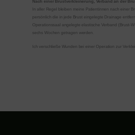
Nach einer Brustverkleinerung, Verband an der Bru
In aller Regel bleiben meine Patientinnen nach einer B
persönlich die in jede Brust eingelegte Drainage entfe
Operationssaal angelegte elastische Verband (Brust-Wic
sechs Wochen getragen werden.
Ich verschließe Wunden bei einer Operation zur Verklei