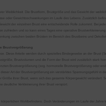
 ihrer Weiblichkeit. Die Brustform, Brustgröße und das Gewicht der weiblic
se oder Gewichtsschwankungen im Laufe des Lebens. Zusätzlich befindet
wicht der einzelnen Brust eine entscheidende Rolle zukommt. Bei jeder F
en zufrieden und so kann eines Tages eine operative Brustverkleinerun
nsenkung zwischen beiden Brüsten im Bereich des Brustbeins und Dekollet
he Brustvergrößerung
üse. Diese Anteile werden durch spezielles Bindegewebe an der Brust (Sep
ustgröße, Brustvolumen und die Form der Brust wird zusätzlich stark hor
renzten Brustvergrößerung (sog. hormonelle Brustvergrößerung oder en
u dieser Art der Brustvergrößerung ein verstärktes Spannungsgefühl in der
 Größe ihrer Brust, wenn sich das gesamte Körpergewicht verändert. S
e deutliche Verkleinerung ihrer Brust verspürt.
hres körperlichen Wohlbefindens. Doch Veränderungen im Laufe der Jahre 