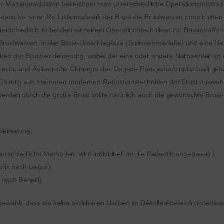
oder Mammareduktion bezeichnet man unterschiedliche Operationsmethod
ass bei einer Reduktionsplastik der Brust die Brustwarzen umschnitten 
terschiedlich ist bei den einzelnen Operationstechniken zur Bruststraff
rustwarzen, in der Brust-Umschlagfalte (Submammärfalte) und eine Narbe
ken der Brustverkleinerung, wobei der eine oder andere Narbeanteil an d
sche und Ästhetische Chirurgie dar. Da jede Frau jedoch individuell gefo
er Chirurg aus mehreren modernen Reduktionstechniken der Brust auswäh
en durch die große Brust sollte natürlich auch die gewünschte Brust-
kleinerung:
terschiedliche Methoden, wird individuell an die Patientin angepasst) )
nik nach Lejour)
 nach Benelli)
gewählt, dass sie keine sichtbaren Narben im Dékolletébereich hinterlas