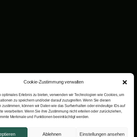
Cookie-Zustimmung verwalten
 optimales Erlebnis zu bieten, verwenden wir Technologien wie Cookies, um
ationen zu speichern und/oder darauf zuzugreifen. Wenn Sie diesen
 zustimmen, können wir Daten wie das Surfverhalten oder eindeutige IDs auf
te verarbeiten. Wenn Sie ihre Zustimmung nicht erteilen oder zurückziehen,
immte Merkmale und Funktionen beeinträchtigt werden.
eptieren
Ablehnen
Einstellungen ansehen