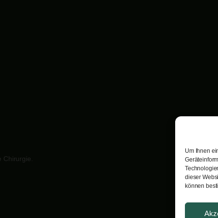
Um Ihnen ein
 Chirurgie.
Geräteinform
Technologien
dieser Websi
können best
Akz