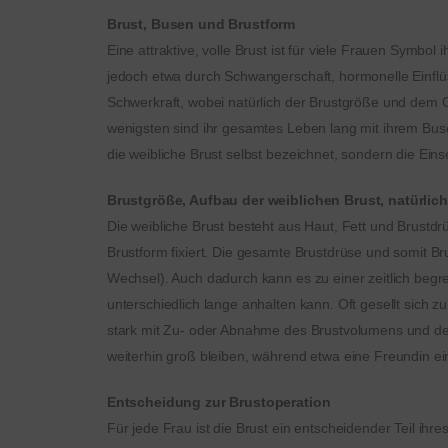
Brust, Busen und Brustform
Eine attraktive, volle Brust ist für viele Frauen Symbol
jedoch etwa durch Schwangerschaft, hormonelle Einflüs
Schwerkraft, wobei natürlich der Brustgröße und dem Ge
wenigsten sind ihr gesamtes Leben lang mit ihrem Bus
die weibliche Brust selbst bezeichnet, sondern die Ei
Brustgröße, Aufbau der weiblichen Brust, natürlic
Die weibliche Brust besteht aus Haut, Fett und Brustdr
Brustform fixiert. Die gesamte Brustdrüse und somit Br
Wechsel). Auch dadurch kann es zu einer zeitlich beg
unterschiedlich lange anhalten kann. Oft gesellt sich z
stark mit Zu- oder Abnahme des Brustvolumens und der
weiterhin groß bleiben, während etwa eine Freundin ein
Entscheidung zur Brustoperation
Für jede Frau ist die Brust ein entscheidender Teil i