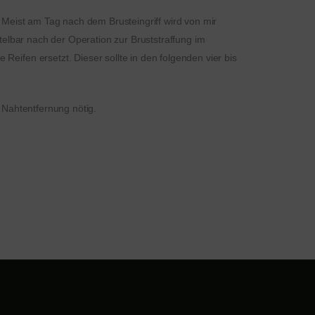
. Meist am Tag nach dem Brusteingriff wird von mir
telbar nach der Operation zur Bruststraffung im
eifen ersetzt. Dieser sollte in den folgenden vier bis
 Nahtentfernung nötig.