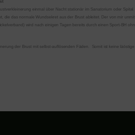
st
rustverkleinerung einmal über Nacht stationär im Sanatorium oder Spital
rnt, die das normale Wundsekret aus der Brust ableitet. Der von mir unmit
kelverband) wird nach einigen Tagen bereits durch einen Sport-BH ohne R
nerung der Brust mit selbst-auflösenden Fäden. Somit ist keine läöstige