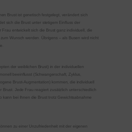
hen Brust ist genetisch festgelegt, verändert sich
 sich die Brust unter stetigem Einfluss der
rau entwickelt sich die Brust ganz individuell, die
g zum Wunsch werden. Übrigens – als Busen wird nicht
e.
ten der weiblichen Brust) in der individuellen
monell beeinflusst (Schwangerschaft, Zyklus,
dogene Brust-Augmentation) kommen, die individuell
 Brust. Jede Frau reagiert zusätzlich unterschiedlich
o kann bei Ihnen die Brust trotz Gewichtsabnahme
können zu einer Unzufriedenheit mit der eigenen