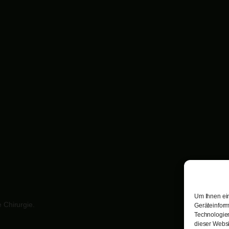
Um Ihnen ein
 Chirurgie.
Geräteinform
Technologien
dieser Websi