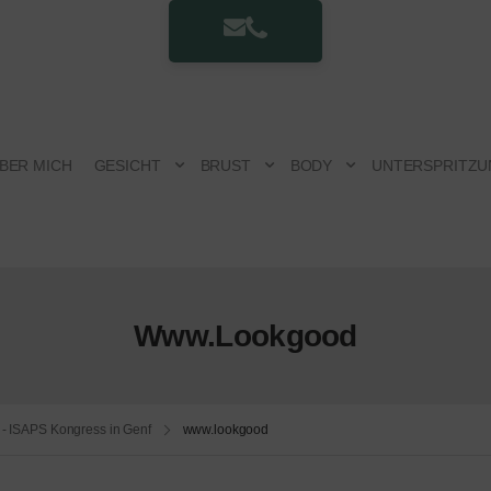
BER MICH
GESICHT
BRUST
BODY
UNTERSPRITZU
Www.lookgood
g - ISAPS Kongress in Genf
www.lookgood