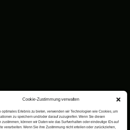
Cookie-Zustimmung verwalten
 optimales Erlebnis zu bieten, verwenden wir Technologien wie Cookies, um
ationen zu speichern und/oder darauf zuzugreifen. Wenn Sie diesen
 zustimmen, können wir Daten wie das Surfverhalten oder eindeutige IDs auf
te verarbeiten. Wenn Sie ihre Zustimmung nicht erteilen oder zurückziehen,