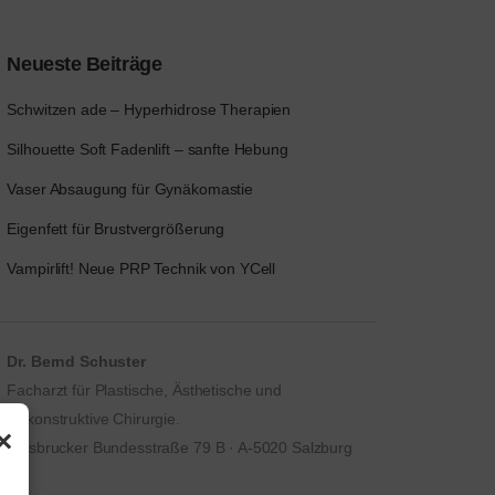
Neueste Beiträge
Schwitzen ade – Hyperhidrose Therapien
Silhouette Soft Fadenlift – sanfte Hebung
Vaser Absaugung für Gynäkomastie
Eigenfett für Brustvergrößerung
Vampirlift! Neue PRP Technik von YCell
Dr. Bernd Schuster
Facharzt für Plastische, Ästhetische und
Rekonstruktive Chirurgie.
×
Innsbrucker Bundesstraße 79 B · A-5020 Salzburg