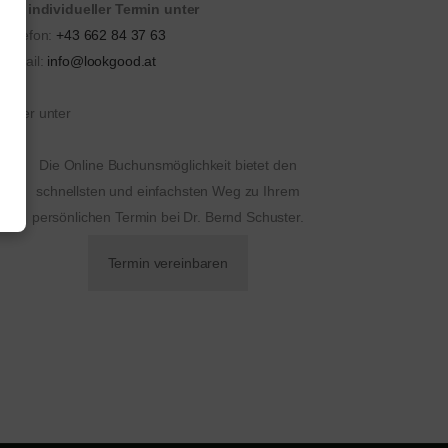
Ihr individueller Termin unter
telefon:
+43 662 84 37 63
email:
info@lookgood.at
oder unter
Die Online Buchunsmöglichkeit bietet den
schnellsten und einfachsten Weg zu Ihrem
persönlichen Termin bei Dr. Bernd Schuster.
Termin vereinbaren