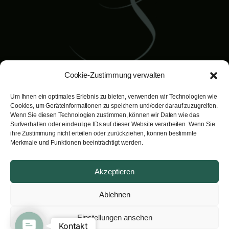
Cookie-Zustimmung verwalten
Um Ihnen ein optimales Erlebnis zu bieten, verwenden wir Technologien wie
Dr. Bernd Schuster
Cookies, um Geräteinformationen zu speichern und/oder darauf zuzugreifen.
Facharzt für Plastische, Ästhetische
Wenn Sie diesen Technologien zustimmen, können wir Daten wie das
Surfverhalten oder eindeutige IDs auf dieser Website verarbeiten. Wenn Sie
und Rekonstruktive Chirurgie.
ihre Zustimmung nicht erteilen oder zurückziehen, können bestimmte
Rainbergstraße 3A· A-5020 Salzburg
Merkmale und Funktionen beeinträchtigt werden.
Ihr individueller Termin unter
Akzeptieren
telefon:
+43 662 84 37 63
email:
info@lookgood.at
Ablehnen
Einstellungen ansehen
Hauseigene Parkplätze stehen Ihnen
Contact Us
Kontakt