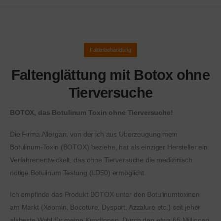
Faltenbehandlung
Faltenglättung mit Botox ohne
Tierversuche
BOTOX, das Botulinum Toxin ohne Tierversuche!
Die Firma Allergan, von der ich aus Überzeugung mein
Botulinum-Toxin (BOTOX) beziehe, hat als einziger Hersteller ein
Verfahrenentwickelt, das ohne Tierversuche die medizinisch
nötige Botulinum Testung (LD50) ermöglicht.
Ich empfinde das Produkt BOTOX unter den Botulinumtoxinen
am Markt (Xeomin, Bocoture, Dysport, Azzalure etc.) seit jeher
alsbeste Wahl für meine KundInnen. Durch den etwa 65 Millionen