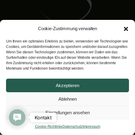
Cookie-Zustimmung verwalten
Um Ihnen ein optimales Erlebnis zu bieten, verwenden wir Technologien wie
Dr. Bernd Schuster
Cookies, um Geräteinformationen zu speichern und/oder darauf zuzugreifen.
Facharzt für Plastische, Ästhetische
Wenn Sie diesen Technologien zustimmen, können wir Daten wie das
Surfverhalten oder eindeutige IDs auf dieser Website verarbeiten. Wenn Sie
und Rekonstruktive Chirurgie.
ihre Zustimmung nicht erteilen oder zurückziehen, können bestimmte
Rainbergstraße 3A· A-5020 Salzburg
Merkmale und Funktionen beeinträchtigt werden.
Ihr individueller Termin unter
Akzeptieren
telefon:
+43 662 84 37 63
email:
info@lookgood.at
Ablehnen
Einstellungen ansehen
Hauseigene Parkplätze stehen Ihnen
Contact Us
Kontakt
während Ihres Besuchs bei uns
Cookie-Richtlinie
Datenschutz
Impressum
kostenlos zur Verfügung.