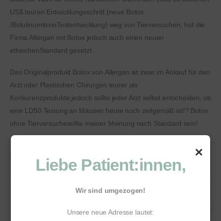
US$ teuren Entwicklungsschritt (neue Botox
/BotulinumtoxinTestentwicklung) weg von Tierversuchen, hat die
Firma Allergan mit Botox jedoch auch einen neuen
ethischenStandard gesetzt.
Das Originalprodukt Botox von Allergan ist zwar im Ankauf für den
Arzt oder Plastischen Chirurgen teurer als
Konkurenzprodukte,jedoch sollte jeder Arzt selbst entscheiden, ob
eine LD50 Testung an Mäusen heute noch zeitgemäß ist!? Botox
ohne Tierversuchesollte meiner Meinung nach Standard sein!
×
Liebe Patient:innen,
Wir sind umgezogen!
Vorherige Beitrag
Nächste Beitrag
Unsere neue Adresse lautet: