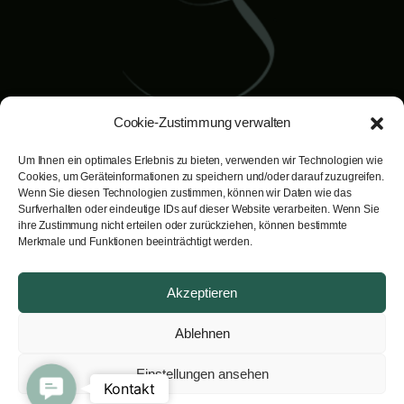
Cookie-Zustimmung verwalten
Um Ihnen ein optimales Erlebnis zu bieten, verwenden wir Technologien wie
Dr. Bernd Schuster
Cookies, um Geräteinformationen zu speichern und/oder darauf zuzugreifen.
Facharzt für Plastische, Ästhetische
Wenn Sie diesen Technologien zustimmen, können wir Daten wie das
Surfverhalten oder eindeutige IDs auf dieser Website verarbeiten. Wenn Sie
und Rekonstruktive Chirurgie.
ihre Zustimmung nicht erteilen oder zurückziehen, können bestimmte
Rainbergstraße 3A· A-5020 Salzburg
Merkmale und Funktionen beeinträchtigt werden.
Ihr individueller Termin unter
Akzeptieren
telefon:
+43 662 84 37 63
email:
info@lookgood.at
Ablehnen
Einstellungen ansehen
Hauseigene Parkplätze stehen Ihnen
Contact Us
Kontakt
während Ihres Besuchs bei uns